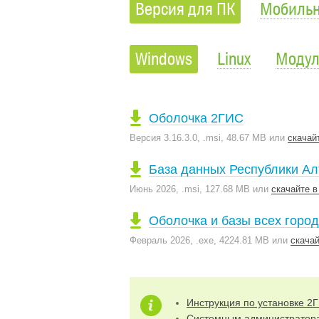
Версия для ПК
Мобильн
Windows
Linux
Моду
Оболочка 2ГИС
Версия 3.16.3.0, .msi, 48.67 MB
или
скачай
База данных Республики Ал
Июнь 2026, .msi, 127.68 MB
или
скачайте в
Оболочка и базы всех горо
Февраль 2026, .exe, 4224.81 MB
или
скачай
Инструкция по установке 2
Системным администратор