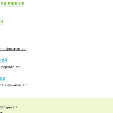
ая версия
ли
те в формате .zip
тай
 формате .zip
дов
те в формате .zip
ГИС для ПК
ам