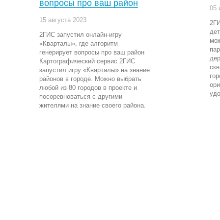
вопросы про ваш район
05 
15 августа 2023
2ГИ
дет
2ГИС запустил онлайн-игру
мож
«Кварталы», где алгоритм
пар
генерирует вопросы про ваш район
дер
Картографический сервис 2ГИС
скв
запустил игру «Кварталы» на знание
гор
районов в городе. Можно выбрать
ори
любой из 80 городов в проекте и
удо
посоревноваться с другими
жителями на знание своего района.