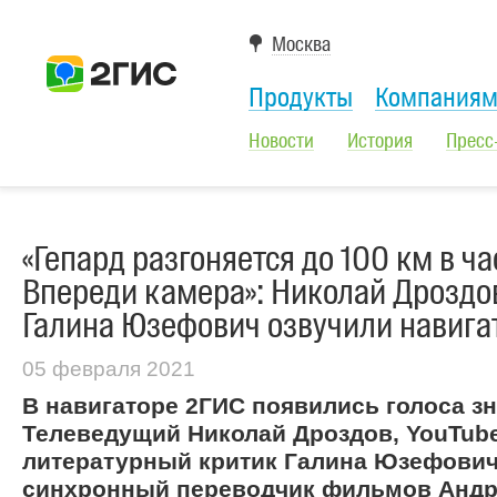
Москва
Продукты
Компания
Новости
История
Пресс
«Гепард разгоняется до 100 км в ча
Впереди камера»: Николай Дроздо
Галина Юзефович озвучили навига
05 февраля 2021
В навигаторе 2ГИС появились голоса з
Телеведущий Николай Дроздов, YouTub
литературный критик Галина Юзефович
синхронный переводчик фильмов Андре