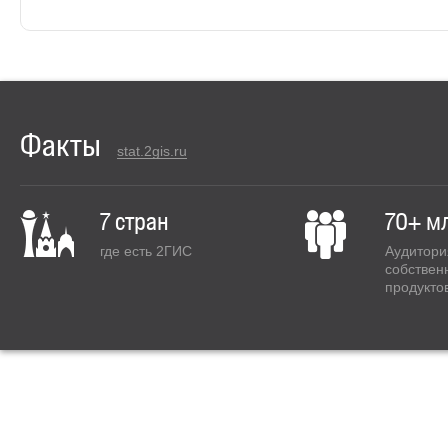
Факты
stat.2gis.ru
7 стран
70+ м
где есть 2ГИС
Аудитори
собствен
продукто