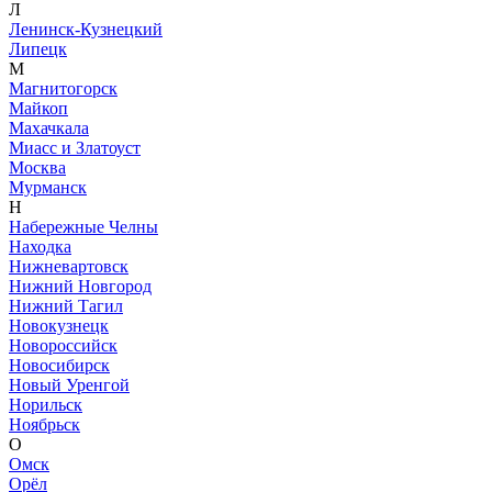
Л
Ленинск-Кузнецкий
Липецк
М
Магнитогорск
Майкоп
Махачкала
Миасс и Златоуст
Москва
Мурманск
Н
Набережные Челны
Находка
Нижневартовск
Нижний Новгород
Нижний Тагил
Новокузнецк
Новороссийск
Новосибирск
Новый Уренгой
Норильск
Ноябрьск
О
Омск
Орёл