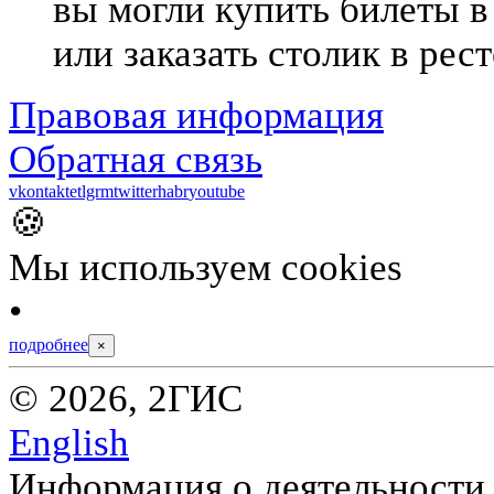
вы могли купить билеты в 
или заказать столик в рес
Правовая информация
Обратная связь
vkontakte
tlgrm
twitter
habr
youtube
🍪
Мы используем cookies
•
подробнее
×
© 2026, 2ГИС
English
Информация о деятельности