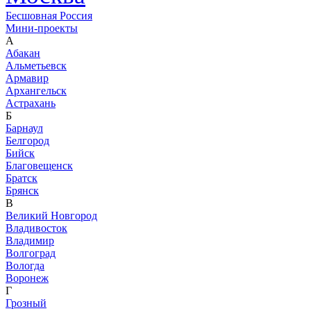
Бесшовная Россия
Мини-проекты
А
Абакан
Альметьевск
Армавир
Архангельск
Астрахань
Б
Барнаул
Белгород
Бийск
Благовещенск
Братск
Брянск
В
Великий Новгород
Владивосток
Владимир
Волгоград
Вологда
Воронеж
Г
Грозный