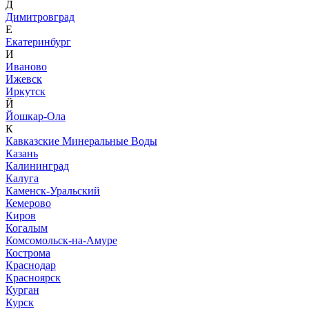
Д
Димитровград
Е
Екатеринбург
И
Иваново
Ижевск
Иркутск
Й
Йошкар-Ола
К
Кавказские Минеральные Воды
Казань
Калининград
Калуга
Каменск-Уральский
Кемерово
Киров
Когалым
Комсомольск-на-Амуре
Кострома
Краснодар
Красноярск
Курган
Курск